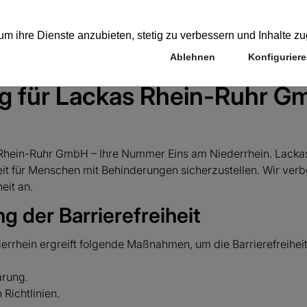
Fahrzeuge
Werkstatt & Service
Lackas entdecken
ung für Lackas Rhein-Ruhr 
ckas Rhein-Ruhr GmbH – Ihre Nummer Eins am Niederrhein. Lac
iheit für Menschen mit Behinderungen sicherzustellen. Wir verbe
eit an.
 der Barrierefreiheit
rrhein ergreift folgende Maßnahmen, um die Barrierefreihe
ärung.
 Richtlinien.