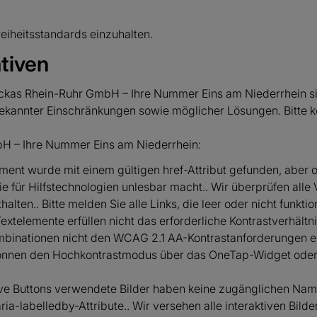
eiheitsstandards einzuhalten.
tiven
Lackas Rhein-Ruhr GmbH – Ihre Nummer Eins am Niederrhein s
annter Einschränkungen sowie möglicher Lösungen. Bitte kon
H – Ihre Nummer Eins am Niederrhein:
ment wurde mit einem gültigen href-Attribut gefunden, aber oh
sie für Hilfstechnologien unlesbar macht.. Wir überprüfen all
alten.. Bitte melden Sie alle Links, die leer oder nicht funkti
Textelemente erfüllen nicht das erforderliche Kontrastverhältn
binationen nicht den WCAG 2.1 AA-Kontrastanforderungen e
 können den Hochkontrastmodus über das OneTap-Widget oder 
ktive Buttons verwendete Bilder haben keine zugänglichen Na
aria-labelledby-Attribute.. Wir versehen alle interaktiven Bild