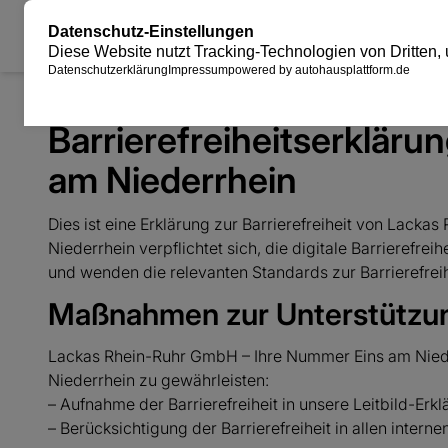
Standorte
Barrierefreiheitserklär
am Niederrhein
Dies ist eine Erklärung zur Barrierefreiheit von La
Niederrhein verpflichtet sich, die digitale Barrierefre
und wenden die relevanten Standards zur Barrierefreih
Maßnahmen zur Unterstützung
Lackas Rhein-Ruhr GmbH – Ihre Nummer Eins am Niede
Niederrhein zu gewährleisten:
– Aufnahme der Barrierefreiheit in unsere Leitbild-Erkl
– Berücksichtigung der Barrierefreiheit in allen internen