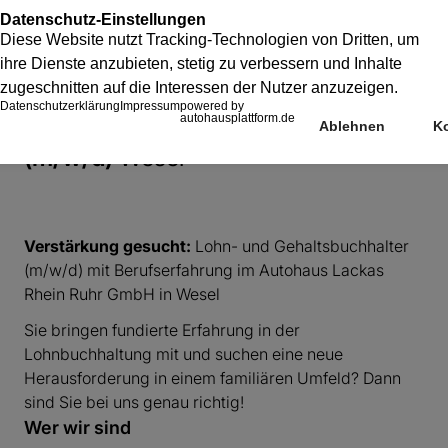
Lohn- und Gehaltsbuchhalter
(m/w/d)
Wesel
Verstärkung gesucht:
Lohn- und Gehaltsbuchhalter
(m/w/d) mit Berufserfahrung im Autohaus Lackas
Rhein Ruhr GmbH in Wesel
Sie bringen fundierte Erfahrung in der
Lohnbuchhaltung mit und suchen eine neue
Herausforderung in einem familiären Umfeld? Dann
sind Sie bei uns genau richtig!
Wer wir sind